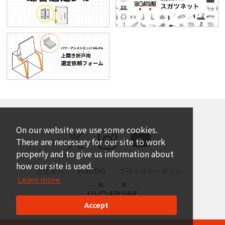
On our website we use some cookies.
These are necessary for our site to work
properly and to give us information about
how our site is used.
会社案内
利用規約
プライバシーポリシー
Learn more
Accept